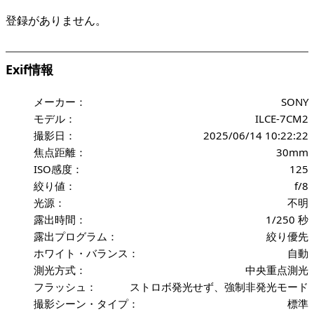
登録がありません。
Exif情報
メーカー：
SONY
モデル：
ILCE-7CM2
撮影日：
2025/06/14 10:22:22
焦点距離：
30mm
ISO感度：
125
絞り値：
f/8
光源：
不明
露出時間：
1/250 秒
露出プログラム：
絞り優先
ホワイト・バランス：
自動
測光方式：
中央重点測光
フラッシュ：
ストロボ発光せず、強制非発光モード
撮影シーン・タイプ：
標準