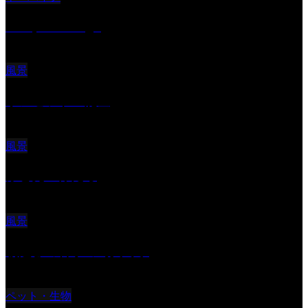
Reciprocal Age
風景
サンセツト 能登
風景
ふと見上げたら
風景
朝起きの苦手の写真です
ペット・生物