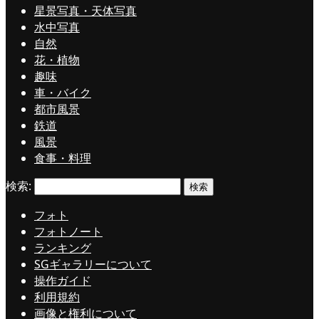
星景写真・天体写真
水中写真
自然
花・植物
趣味
車・バイク
都市風景
鉄道
風景
食事・料理
検索:
フォト
フォトノート
ランキング
SGギャラリーについて
操作ガイド
利用規約
画像と権利について