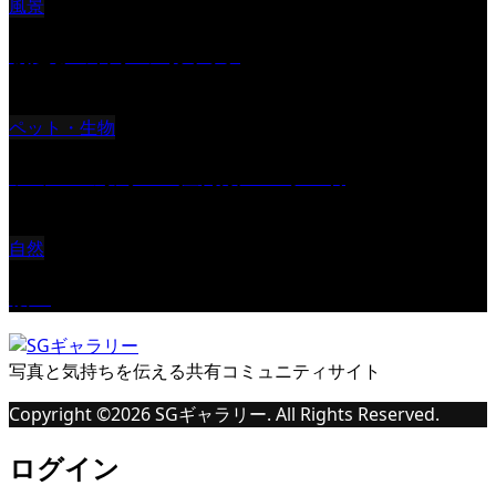
風景
朝起きの苦手の写真です
ペット・生物
ツミ ＃野鳥 ＃猛禽類 ＃オス君
自然
桜Ⅱ
写真と気持ちを伝える共有コミュニティサイト
Copyright ©
2026
SGギャラリー. All Rights Reserved.
ログイン