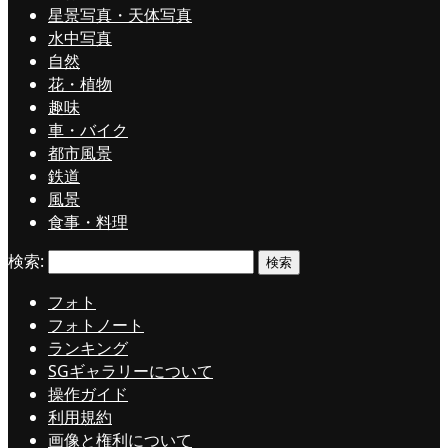
星景写真・天体写真
水中写真
自然
花・植物
趣味
車・バイク
都市風景
鉄道
風景
食事・料理
検索:
フォト
フォトノート
ランキング
SGギャラリーについて
操作ガイド
利用規約
画像と権利について