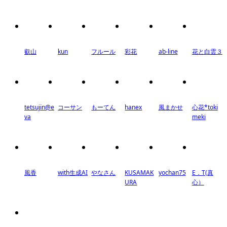
叡山
kun
フルール
彩花
ab-line
花と白雲３
tetsujin@e
コーサン
もーてん
hanex
風まかせ
心花*toki
va
meki
風香
with生成AI
やなさん
KUSAMAK
yochan75
E．T(真
URA
心）