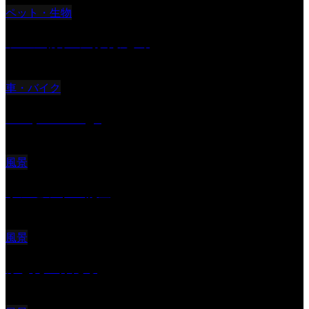
ペット・生物
ツバメ親子の写真まとめ
車・バイク
Reciprocal Age
風景
サンセツト 能登
風景
ふと見上げたら