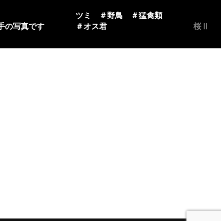
ミ ＃野鳥 ＃猛禽類
オス君
桜Ⅱ