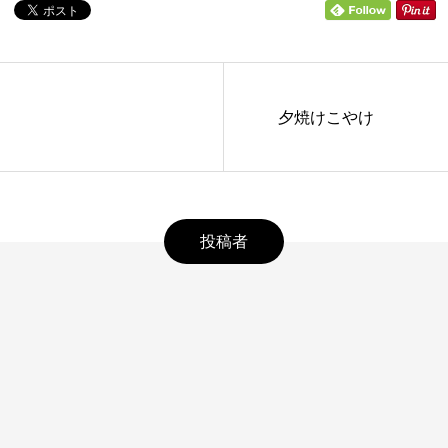
夕焼けこやけ
投稿者