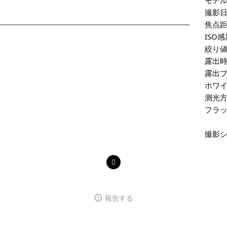
撮影
焦点
ISO
絞り
露出
露出
ホワ
測光
フラ
撮影
報告する