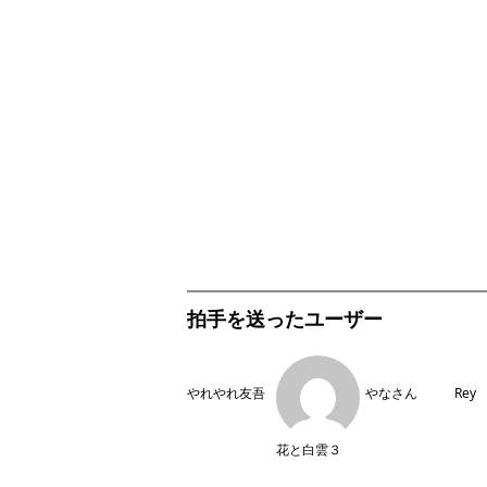
拍手を送ったユーザー
やれやれ友吾
やなさん
Rey
花と白雲３