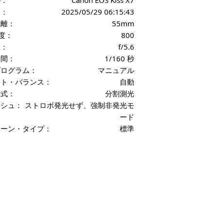
日：
2025/05/29 06:15:43
距離：
55mm
感度：
800
値：
f/5.6
時間：
1/160 秒
プログラム：
マニュアル
イト・バランス：
自動
方式：
分割測光
ッシュ：
ストロボ発光せず、強制非発光モ
ード
シーン・タイプ：
標準