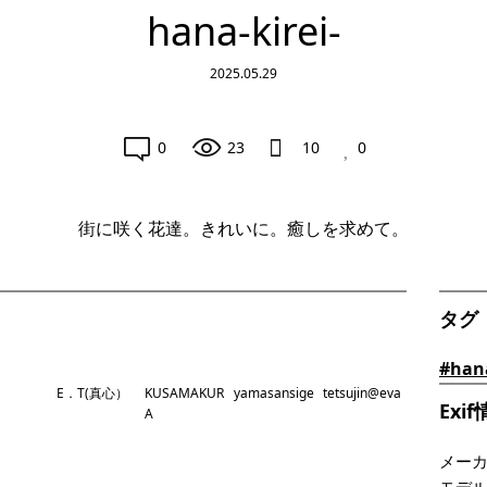
hana-kirei-
2025.05.29
0
23
10
0
街に咲く花達。きれいに。癒しを求めて。
タグ
#hana
E．T(真心）
KUSAMAKUR
yamasansige
tetsujin@eva
Exi
A
メー
モデ