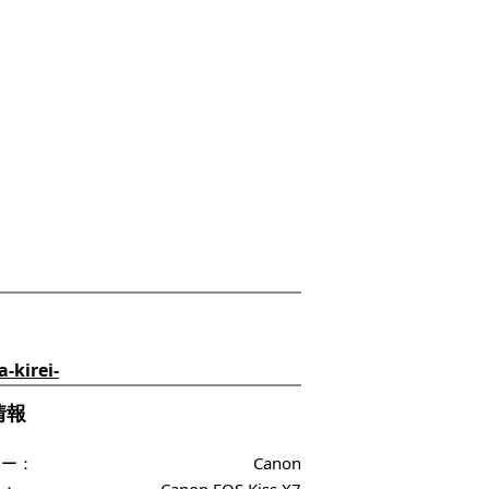
-kirei-
f情報
カー：
Canon
ル：
Canon EOS Kiss X7