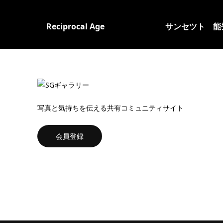
 Age
サンセツト 能登
ふと見
写真と気持ちを伝える共有コミュニティサイト
会員登録