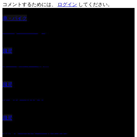
コメントするためには、
ログイン
してください。
車・バイク
Reciprocal Age
風景
サンセツト 能登
風景
ふと見上げたら
風景
朝起きの苦手の写真です