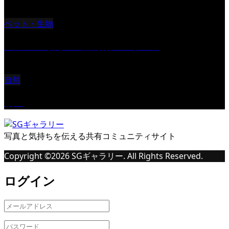
ペット・生物
ツミ ＃野鳥 ＃猛禽類 ＃オス君
自然
桜Ⅱ
写真と気持ちを伝える共有コミュニティサイト
Copyright ©
2026
SGギャラリー. All Rights Reserved.
ログイン