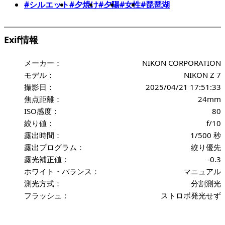
#シルエット
#夕焼け
#夕陽
#女性
#琵琶湖
Exif情報
メーカー：
NIKON CORPORATION
モデル：
NIKON Z 7
撮影日：
2025/04/21 17:51:33
焦点距離：
24mm
ISO感度：
80
絞り値：
f/10
露出時間：
1/500 秒
露出プログラム：
絞り優先
露光補正値：
-0.3
ホワイト・バランス：
マニュアル
測光方式：
分割測光
フラッシュ：
ストロボ発光せず