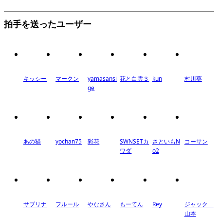
拍手を送ったユーザー
キッシー
マークン
yamasansi
花と白雲３
kun
村川葵
ge
あの猫
yochan75
彩花
SWNSETカ
さといもN
コーサン
ワダ
o2
サブリナ
フルール
やなさん
もーてん
Rey
ジャック
山本