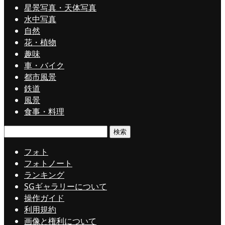
星景写真・天体写真
水中写真
自然
花・植物
趣味
車・バイク
都市風景
鉄道
風景
食事・料理
検
索:
フォト
フォトノート
ランキング
SGギャラリーについて
操作ガイド
利用規約
画像と権利について