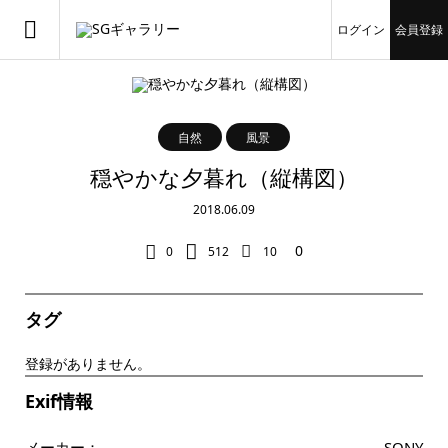
ログイン
会員登録
自然
風景
穏やかな夕暮れ（縦構図）
2018.06.09
0
0
512
10
タグ
登録がありません。
Exif情報
メーカー：
SONY