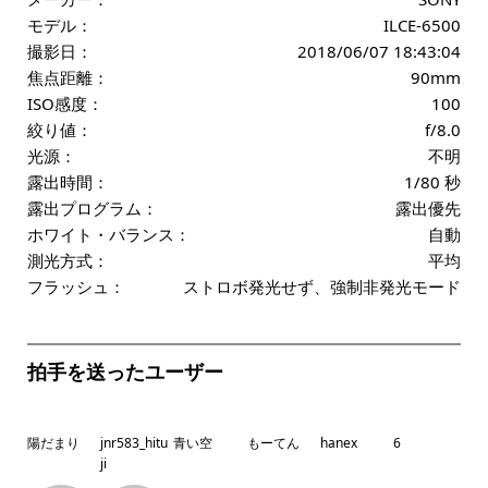
モデル：
ILCE-6500
撮影日：
2018/06/07 18:43:04
焦点距離：
90mm
ISO感度：
100
絞り値：
f/8.0
光源：
不明
露出時間：
1/80 秒
露出プログラム：
露出優先
ホワイト・バランス：
自動
測光方式：
平均
フラッシュ：
ストロボ発光せず、強制非発光モード
拍手を送ったユーザー
陽だまり
jnr583_hitu
青い空
もーてん
hanex
6
ji