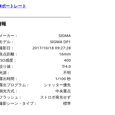
#ポートレート
f情報
メーカー：
SIGMA
モデル：
SIGMA DP1
撮影日：
2017/10/18 09:27:28
焦点距離：
16mm
ISO感度：
400
絞り値：
f/4.0
光源：
不明
露出時間：
1/100 秒
露出プログラム：
シャッター優先
測光方式：
中央重点
フラッシュ：
ストロボ発光せず
撮影シーン・タイプ：
標準