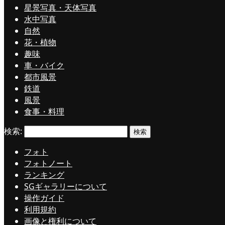
星景写真・天体写真
水中写真
自然
花・植物
趣味
車・バイク
都市風景
鉄道
風景
食事・料理
検索:
フォト
フォトノート
ランキング
SGギャラリーについて
操作ガイド
利用規約
画像と権利について