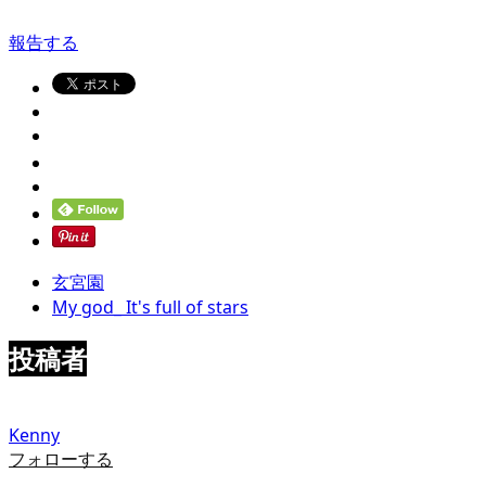
報告する
玄宮園
My god_ It's full of stars
投稿者
Kenny
フォローする