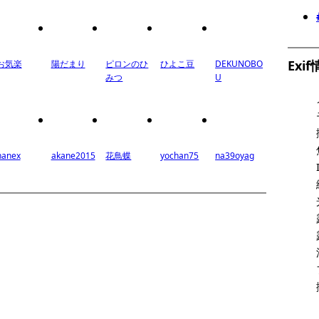
Exi
お気楽
陽だまり
ピロンのひ
ひよこ豆
DEKUNOBO
みつ
U
hanex
akane2015
花鳥蝶
yochan75
na39oyag