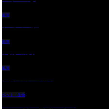
風景
サンセツト 能登
風景
ふと見上げたら
風景
朝起きの苦手の写真です
ペット・生物
ツミ ＃野鳥 ＃猛禽類 ＃オス君