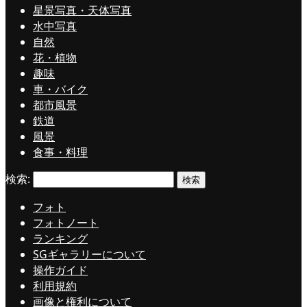
星景写真・天体写真
水中写真
自然
花・植物
趣味
車・バイク
都市風景
鉄道
風景
食事・料理
検索:
フォト
フォトノート
ランキング
SGギャラリーについて
操作ガイド
利用規約
画像と権利について