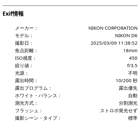
Exif情報
メーカー：
NIKON CORPORATION
モデル：
NIKON D6
撮影日：
2025/03/09 11:38:52
焦点距離：
18mm
ISO感度：
450
絞り値：
f/3.5
光源：
不明
露出時間：
10/200 秒
露出プログラム：
露出優先
ホワイト・バランス：
自動
測光方式：
分割測光
フラッシュ：
ストロボ発光せず
撮影シーン・タイプ：
標準