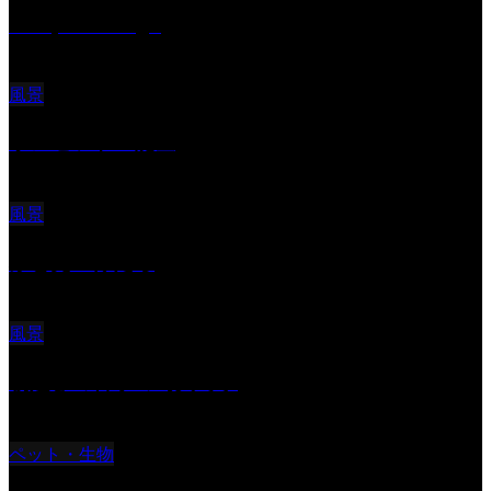
Reciprocal Age
風景
サンセツト 能登
風景
ふと見上げたら
風景
朝起きの苦手の写真です
ペット・生物