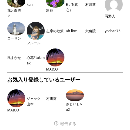
kun
E．T(真
村川葵
心）
彩花
花と白雲
２
写游人
志摩の散策
ab-line
六角院
yochan75
コーサン
フルール
風まかせ
心花*tokim
eki
MAICO
お気入り登録しているユーザー
ジャック
村川葵
山本
さといもN
o2
MAICO
報告する