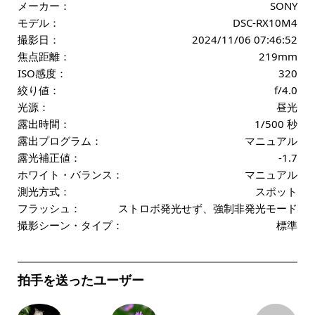
メーカー：
SONY
モデル：
DSC-RX10M4
撮影日：
2024/11/06 07:46:52
焦点距離：
219mm
ISO感度：
320
絞り値：
f/4.0
光源：
昼光
露出時間：
1/500 秒
露出プログラム：
マニュアル
露光補正値：
-1.7
ホワイト・バランス：
マニュアル
測光方式：
スポット
フラッシュ：
ストロボ発光せず、強制非発光モード
撮影シーン・タイプ：
標準
拍手を送ったユーザー