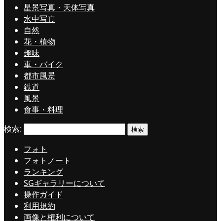
星景写真・天体写真
水中写真
自然
花・植物
趣味
車・バイク
都市風景
鉄道
風景
食事・料理
検索:
フォト
フォトノート
ランキング
SGギャラリーについて
操作ガイド
利用規約
画像と権利について