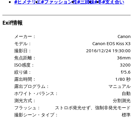
#ヒメナリエ
#ファッション性
#三姉妹
#冬
#支え合い
Exif情報
メーカー：
Canon
モデル：
Canon EOS Kiss X3
撮影日：
2016/12/24 19:30:00
焦点距離：
36mm
ISO感度：
3200
絞り値：
f/5.6
露出時間：
1/80 秒
露出プログラム：
マニュアル
ホワイト・バランス：
自動
測光方式：
分割測光
フラッシュ：
ストロボ発光せず、強制非発光モード
撮影シーン・タイプ：
標準