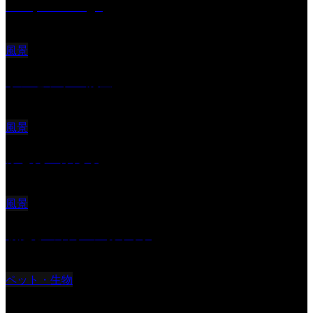
Reciprocal Age
風景
サンセツト 能登
風景
ふと見上げたら
風景
朝起きの苦手の写真です
ペット・生物
ツミ ＃野鳥 ＃猛禽類 ＃オス君