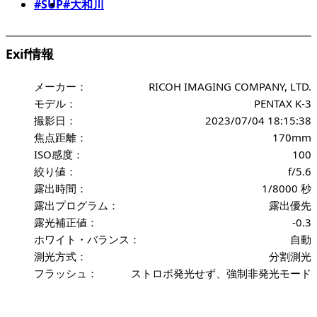
#SUP
#大和川
Exif情報
メーカー：
RICOH IMAGING COMPANY, LTD.
モデル：
PENTAX K-3
撮影日：
2023/07/04 18:15:38
焦点距離：
170mm
ISO感度：
100
絞り値：
f/5.6
露出時間：
1/8000 秒
露出プログラム：
露出優先
露光補正値：
-0.3
ホワイト・バランス：
自動
測光方式：
分割測光
フラッシュ：
ストロボ発光せず、強制非発光モード