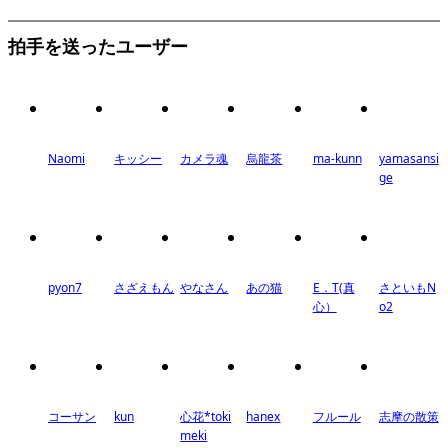
拍手を送ったユーザー
Naomi
キッシー
カメラ魂
烏龍茶
ma-kunn
yamasansi
ge
pyon7
さざえもん
やなさん
あの猫
E．T(真
さといもN
心）
o2
コーサン
kun
心花*toki
hanex
フルール
志摩の散策
meki