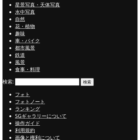
星景写真・天体写真
水中写真
自然
花・植物
趣味
車・バイク
都市風景
鉄道
風景
食事・料理
検索:
フォト
フォトノート
ランキング
SGギャラリーについて
操作ガイド
利用規約
画像と権利について