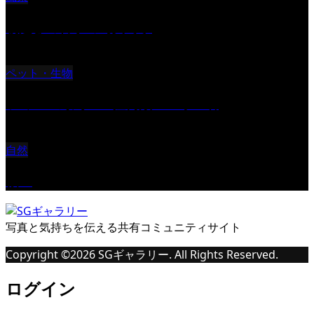
朝起きの苦手の写真です
ペット・生物
ツミ ＃野鳥 ＃猛禽類 ＃オス君
自然
桜Ⅱ
写真と気持ちを伝える共有コミュニティサイト
Copyright ©
2026
SGギャラリー. All Rights Reserved.
ログイン