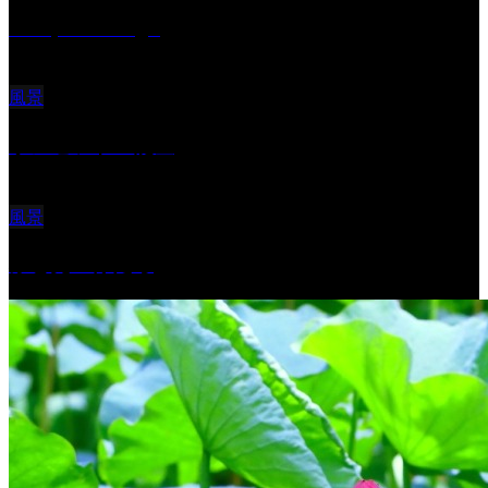
Reciprocal Age
風景
サンセツト 能登
風景
ふと見上げたら