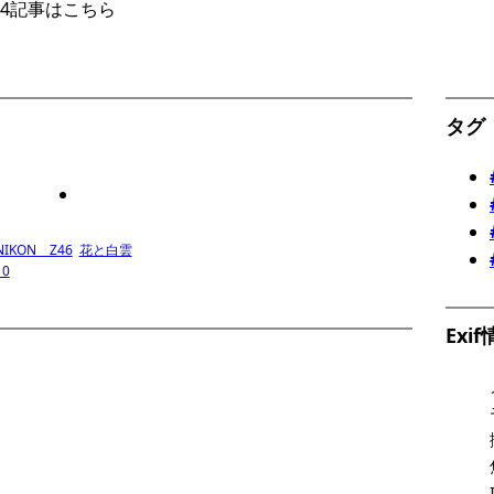
l.4記事はこちら
タグ
NIKON Z46
花と白雲
10
Exi