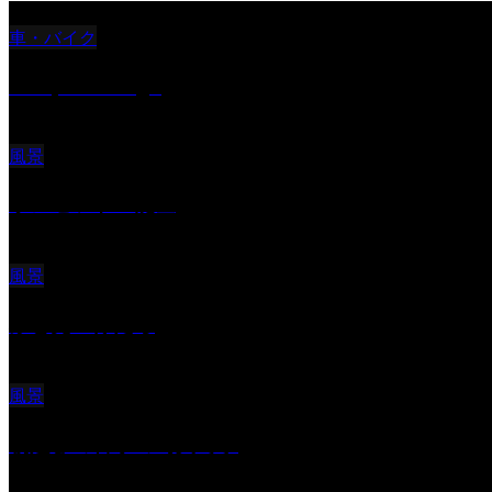
車・バイク
Reciprocal Age
風景
サンセツト 能登
風景
ふと見上げたら
風景
朝起きの苦手の写真です