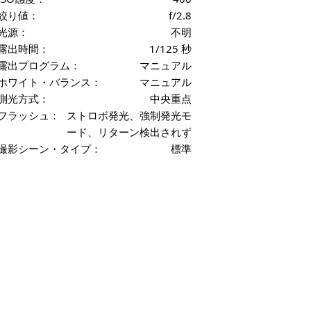
絞り値：
f/2.8
光源：
不明
露出時間：
1/125 秒
露出プログラム：
マニュアル
ホワイト・バランス：
マニュアル
測光方式：
中央重点
フラッシュ：
ストロボ発光、強制発光モ
ード、リターン検出されず
撮影シーン・タイプ：
標準