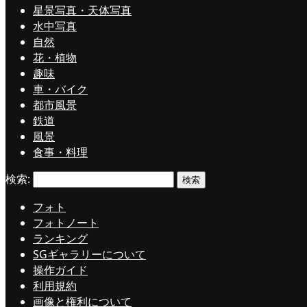
星景写真・天体写真
水中写真
自然
花・植物
趣味
車・バイク
都市風景
鉄道
風景
食事・料理
検索:
フォト
フォトノート
ランキング
SGギャラリーについて
操作ガイド
利用規約
画像と権利について