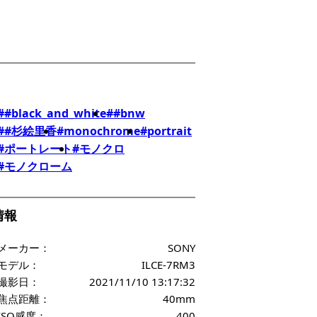
##black_and_white
##bnw
##杉絵里香
#monochrome
#portrait
#ポートレート
#モノクロ
#モノクローム
f情報
メーカー：
SONY
モデル：
ILCE-7RM3
撮影日：
2021/11/10 13:17:32
焦点距離：
40mm
ISO感度：
400