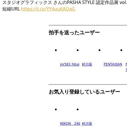
スタジオグラフィックス さんのPASHA STYLE 認定作品展 vo
短縮URL
https://t.co/YY4uuKAQaG
拍手を送ったユーザー
jnr583_hituji
村川葵
PENTAXIAN
お気入り登録しているユーザー
NIKON Z46
村川葵