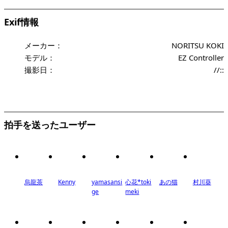
Exif情報
メーカー：
NORITSU KOKI
モデル：
EZ Controller
撮影日：
//::
拍手を送ったユーザー
烏龍茶
Kenny
yamasansi
心花*toki
あの猫
村川葵
ge
meki