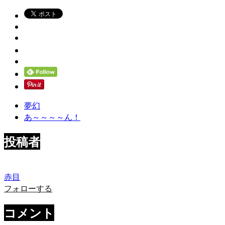
夢幻
あ～～～～ん！
投稿者
赤目
フォローする
コメント