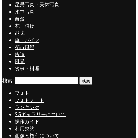
星景写真・天体写真
水中写真
自然
花・植物
趣味
車・バイク
都市風景
鉄道
風景
食事・料理
検索:
フォト
フォトノート
ランキング
SGギャラリーについて
操作ガイド
利用規約
画像と権利について