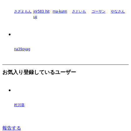
さざえもん
jnr583_hit
ma-kunn
さといも
コーサン
やなさん
uji
na39oyag
お気入り登録しているユーザー
村川葵
報告する