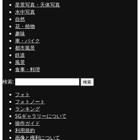
星景写真・天体写真
水中写真
自然
花・植物
趣味
車・バイク
都市風景
鉄道
風景
食事・料理
検索:
フォト
フォトノート
ランキング
SGギャラリーについて
操作ガイド
利用規約
画像と権利について