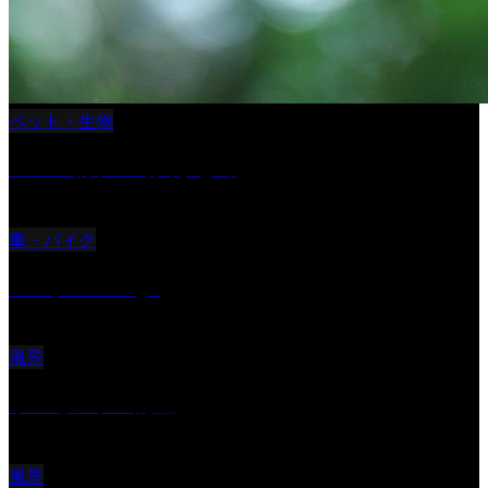
ペット・生物
ツバメ親子の写真まとめ
車・バイク
Reciprocal Age
風景
サンセツト 能登
風景