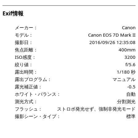
Exif情報
メーカー：
Canon
モデル：
Canon EOS 7D Mark II
撮影日：
2016/09/26 12:35:08
焦点距離：
400mm
ISO感度：
3200
絞り値：
f/5.6
露出時間：
1/180 秒
露出プログラム：
マニュアル
露光補正値：
-0.5
ホワイト・バランス：
自動
測光方式：
分割測光
フラッシュ：
ストロボ発光せず、強制非発光モード
撮影シーン・タイプ：
標準