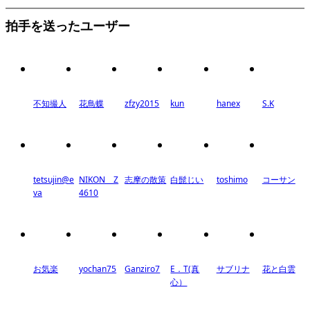
拍手を送ったユーザー
不知撮人
花鳥蝶
zfzy2015
kun
hanex
S.K
tetsujin@e
NIKON Z
志摩の散策
白髭じい
toshimo
コーサン
va
4610
お気楽
yochan75
Ganziro7
E．T(真
サブリナ
花と白雲
心）