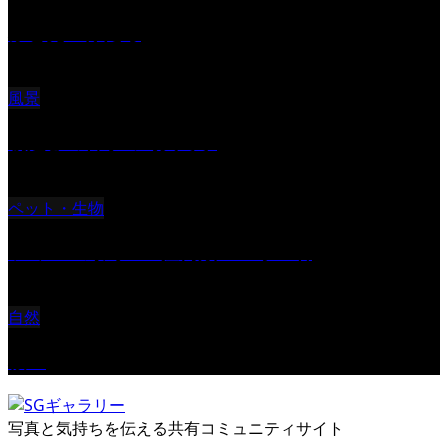
ふと見上げたら
風景
朝起きの苦手の写真です
ペット・生物
ツミ ＃野鳥 ＃猛禽類 ＃オス君
自然
桜Ⅱ
写真と気持ちを伝える共有コミュニティサイト