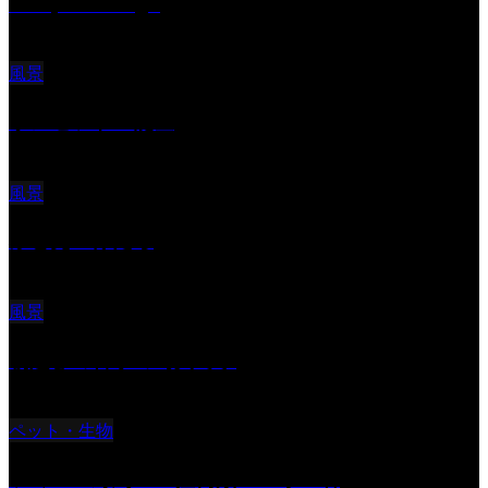
Reciprocal Age
風景
サンセツト 能登
風景
ふと見上げたら
風景
朝起きの苦手の写真です
ペット・生物
ツミ ＃野鳥 ＃猛禽類 ＃オス君