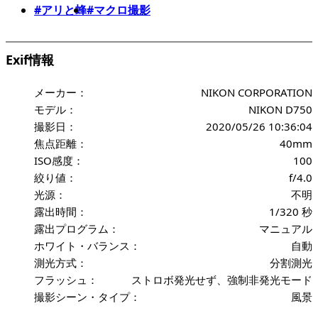
#アリと蜂
#マクロ撮影
Exif情報
メーカー：
NIKON CORPORATION
モデル：
NIKON D750
撮影日：
2020/05/26 10:36:04
焦点距離：
40mm
ISO感度：
100
絞り値：
f/4.0
光源：
不明
露出時間：
1/320 秒
露出プログラム：
マニュアル
ホワイト・バランス：
自動
測光方式：
分割測光
フラッシュ：
ストロボ発光せず、強制非発光モード
撮影シーン・タイプ：
風景