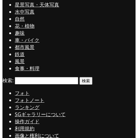
星景写真・天体写真
水中写真
自然
花・植物
趣味
車・バイク
都市風景
鉄道
風景
食事・料理
検索:
フォト
フォトノート
ランキング
SGギャラリーについて
操作ガイド
利用規約
画像と権利について