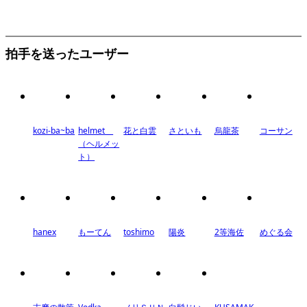
拍手を送ったユーザー
kozi-ba~ba
helmet
花と白雲
さといも
烏龍茶
コーサン
（ヘルメッ
ト）
hanex
もーてん
toshimo
陽炎
2等海佐
めぐる会