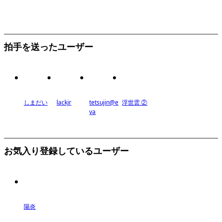
拍手を送ったユーザー
しまだい
lackjr
tetsujin@e
浮世雲 ②
va
お気入り登録しているユーザー
陽炎