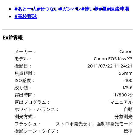
#あと一人
#せつない
#ガンバレ
#儚い夢
#夏
#姫路球場
#高校野球
Exif情報
メーカー：
Canon
モデル：
Canon EOS Kiss X3
撮影日：
2011/07/22 11:24:21
焦点距離：
55mm
ISO感度：
400
絞り値：
f/5.6
露出時間：
1/800 秒
露出プログラム：
マニュアル
ホワイト・バランス：
自動
測光方式：
分割測光
フラッシュ：
ストロボ発光せず、強制非発光モード
撮影シーン・タイプ：
標準