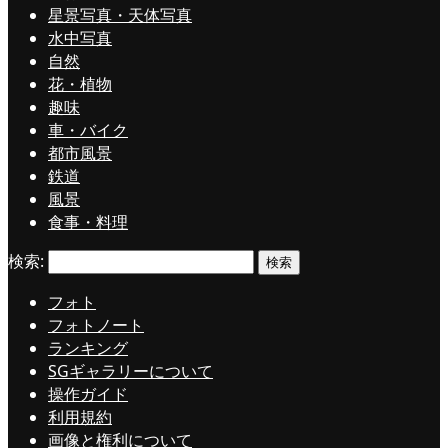
星景写真・天体写真
水中写真
自然
花・植物
趣味
車・バイク
都市風景
鉄道
風景
食事・料理
検索:
フォト
フォトノート
ランキング
SGギャラリーについて
操作ガイド
利用規約
画像と権利について