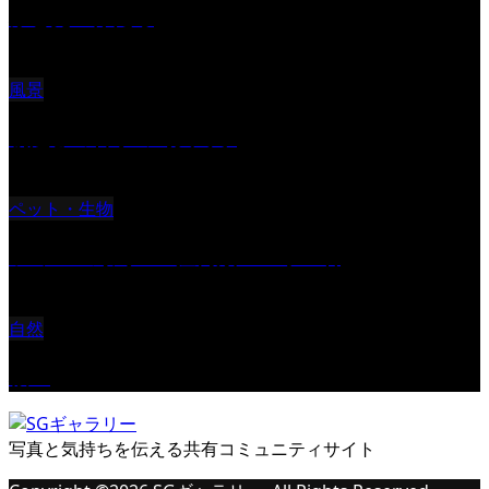
ふと見上げたら
風景
朝起きの苦手の写真です
ペット・生物
ツミ ＃野鳥 ＃猛禽類 ＃オス君
自然
桜Ⅱ
写真と気持ちを伝える共有コミュニティサイト