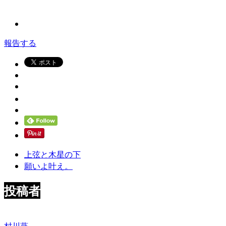
報告する
上弦と木星の下
願いよ叶え。
投稿者
村川葵