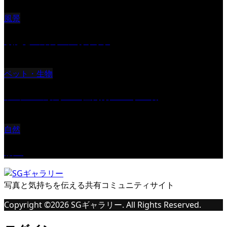
風景
朝起きの苦手の写真です
ペット・生物
ツミ ＃野鳥 ＃猛禽類 ＃オス君
自然
桜Ⅱ
写真と気持ちを伝える共有コミュニティサイト
Copyright ©
2026
SGギャラリー. All Rights Reserved.