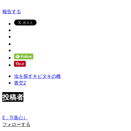
報告する
虫を探すキビタキの雌
青空2
投稿者
E．T(真心）
フォローする