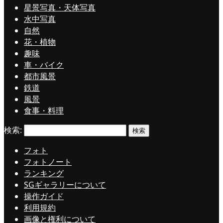
星景写真・天体写真
水中写真
自然
花・植物
趣味
車・バイク
都市風景
鉄道
風景
食事・料理
検索:
フォト
フォトノート
ランキング
SGギャラリーについて
操作ガイド
利用規約
画像と権利について