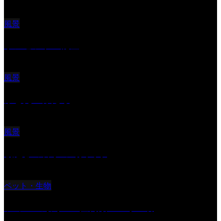
風景
サンセツト 能登
風景
ふと見上げたら
風景
朝起きの苦手の写真です
ペット・生物
ツミ ＃野鳥 ＃猛禽類 ＃オス君