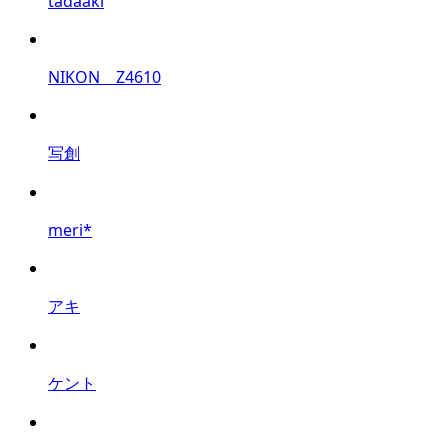
tadaaki
NIKON Z4610
写創
meri*
アキ
ケント