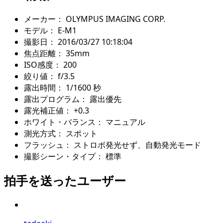
メーカー：
OLYMPUS IMAGING CORP.
モデル：
E-M1
撮影日：
2016/03/27 10:18:04
焦点距離：
35mm
ISO感度：
200
絞り値：
f/3.5
露出時間：
1/1600 秒
露出プログラム：
露出優先
露光補正値：
+0.3
ホワイト・バランス：
マニュアル
測光方式：
スポット
フラッシュ：
ストロボ発光せず、自動発光モード
撮影シーン・タイプ：
標準
拍手を送ったユーザー