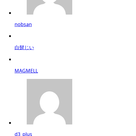
nobsan
白髭じい
MAGMELL
d3_plus