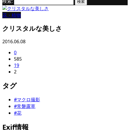
検索:
花・植物
クリスタルな美しさ
2016.06.08
0
585
19
2
タグ
#マクロ撮影
#常磐露草
#花
Exif情報