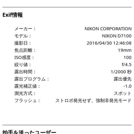
Exif情報
メーカー：
NIKON CORPORATION
モデル：
NIKON D7100
撮影日：
2016/04/30 12:46:08
焦点距離：
19mm
ISO感度：
100
絞り値：
f/4.5
露出時間：
1/2000 秒
露出プログラム：
露出優先
露光補正値：
-1.0
測光方式：
スポット
フラッシュ：
ストロボ発光せず、強制非発光モード
拍手を送ったユーザー