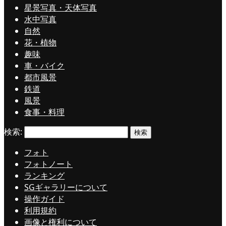
星景写真・天体写真
水中写真
自然
花・植物
趣味
車・バイク
都市風景
鉄道
風景
食事・料理
検索:
フォト
フォトノート
ランキング
SGギャラリーについて
操作ガイド
利用規約
画像と権利について