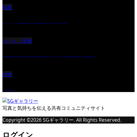
風景
朝起きの苦手の写真です
ペット・生物
ツミ ＃野鳥 ＃猛禽類 ＃オス君
自然
桜Ⅱ
写真と気持ちを伝える共有コミュニティサイト
Copyright ©
2026
SGギャラリー. All Rights Reserved.
ログイン