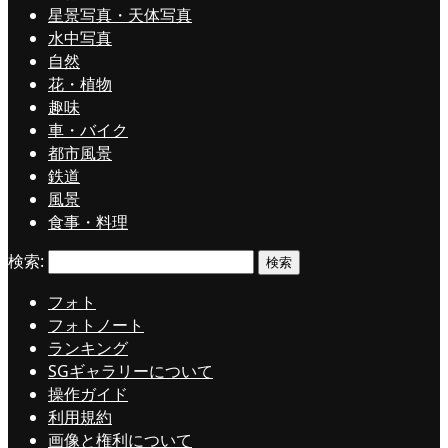
星景写真・天体写真
水中写真
自然
花・植物
趣味
車・バイク
都市風景
鉄道
風景
食事・料理
検索:
フォト
フォトノート
ランキング
SGギャラリーについて
操作ガイド
利用規約
画像と権利について