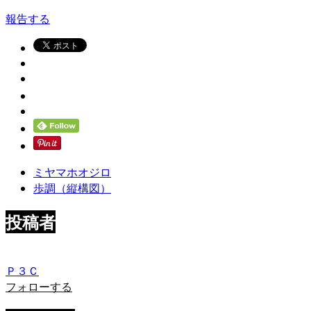
報告する
ミヤマホオジロ
歩調（縦構図）
投稿者
Ｐ３Ｃ
フォローする