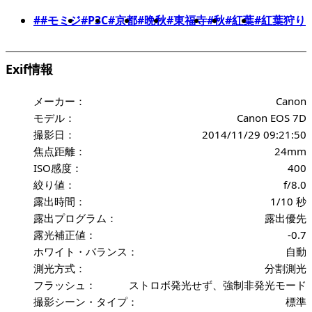
##モミジ
#P3C
#京都
#晩秋
#東福寺
#秋
#紅葉
#紅葉狩り
Exif情報
メーカー：
Canon
モデル：
Canon EOS 7D
撮影日：
2014/11/29 09:21:50
焦点距離：
24mm
ISO感度：
400
絞り値：
f/8.0
露出時間：
1/10 秒
露出プログラム：
露出優先
露光補正値：
-0.7
ホワイト・バランス：
自動
測光方式：
分割測光
フラッシュ：
ストロボ発光せず、強制非発光モード
撮影シーン・タイプ：
標準