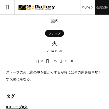
ログイン
会員登録
スナップ
火
2014.11.20
0
0
575
2
ストーブの火は家の中を暖かくするが時にはその家を焼き尽く
す火種にもなる。
タグ
#ストーブ
#火