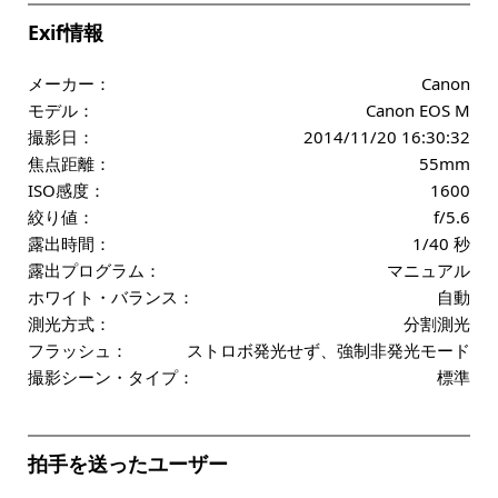
Exif情報
メーカー：
Canon
モデル：
Canon EOS M
撮影日：
2014/11/20 16:30:32
焦点距離：
55mm
ISO感度：
1600
絞り値：
f/5.6
露出時間：
1/40 秒
露出プログラム：
マニュアル
ホワイト・バランス：
自動
測光方式：
分割測光
フラッシュ：
ストロボ発光せず、強制非発光モード
撮影シーン・タイプ：
標準
拍手を送ったユーザー