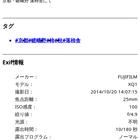
京都・嵯峨野 落柿舎にて
タグ
#京都
#嵯峨野
#柿
#秋
#落柿舎
Exif情報
メーカー：
FUJIFILM
モデル：
XQ1
撮影日：
2014/10/20 14:07:15
焦点距離：
25mm
ISO感度：
100
絞り値：
f/4.9
光源：
不明
露出時間：
10/180 秒
露出プログラム：
ノーマル