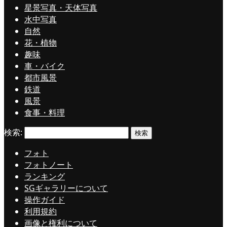
星景写真・天体写真
水中写真
自然
花・植物
趣味
車・バイク
都市風景
鉄道
風景
食事・料理
検索:
フォト
フォトノート
ランキング
SGギャラリーについて
操作ガイド
利用規約
画像と権利について