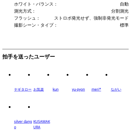
ホワイト・バランス：
自動
測光方式：
分割測光
フラッシュ：
ストロボ発光せず、強制非発光モード
撮影シーン・タイプ：
標準
拍手を送ったユーザー
ヤギタロー
お気楽
kun
yu-pyon
meri*
ながい
silver dang
KUSAMAK
o
URA