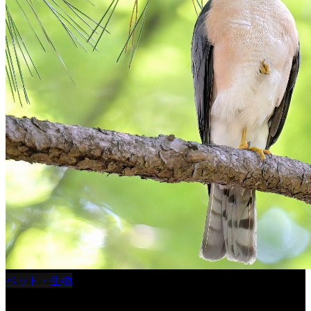
ペット・生物
ツミ ＃野鳥 ＃猛禽類 ＃オス君