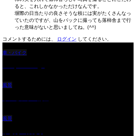
ると、これしかなかっただけなんです。
塀際の日当たりの良さそうな枝には実がたくさんなっ
ていたのですが、山をバックに撮っても落柿舎まで行
った意味がないと思いましてね。(^^)
コメントするためには、
ログイン
してください。
車・バイク
Reciprocal Age
風景
サンセツト 能登
風景
ふと見上げたら