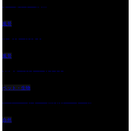
サンセツト 能登
風景
ふと見上げたら
風景
朝起きの苦手の写真です
ペット・生物
ツミ ＃野鳥 ＃猛禽類 ＃オス君
自然