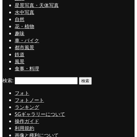
星景写真・天体写真
水中写真
自然
花・植物
趣味
車・バイク
都市風景
鉄道
風景
食事・料理
検索:
フォト
フォトノート
ランキング
SGギャラリーについて
操作ガイド
利用規約
画像と権利について