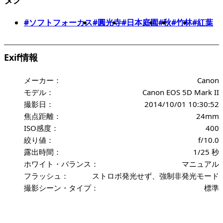
#ソフトフォーカス
#圓光寺
#日本庭園
#秋
#竹林
#紅葉
Exif情報
メーカー：
Canon
モデル：
Canon EOS 5D Mark II
撮影日：
2014/10/01 10:30:52
焦点距離：
24mm
ISO感度：
400
絞り値：
f/10.0
露出時間：
1/25 秒
ホワイト・バランス：
マニュアル
フラッシュ：
ストロボ発光せず、強制非発光モード
撮影シーン・タイプ：
標準