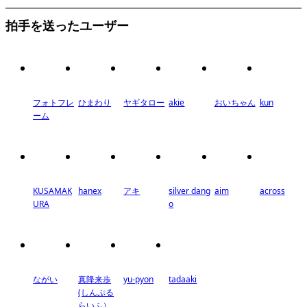
拍手を送ったユーザー
フォトフレ
ひまわり
ヤギタロー
akie
おいちゃん
kun
ーム
KUSAMAK
hanex
アキ
silver dang
aim
across
URA
o
ながい
真降来歩
yu-pyon
tadaaki
(しんぷる
らいふ）