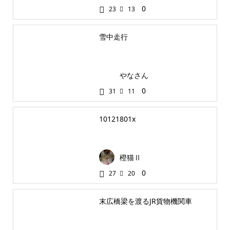
0
23
13
雪中走行
やなさん
0
31
11
10121801x
橙猫Ⅱ
0
27
20
末広橋梁を渡るJR貨物機関車