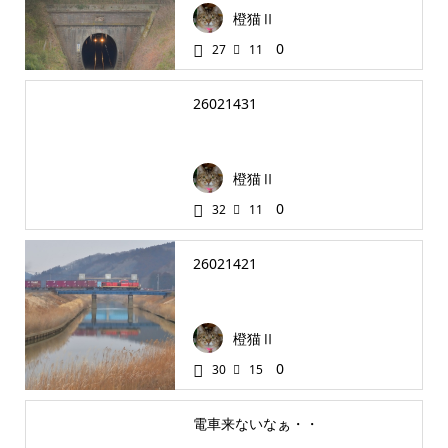
橙猫Ⅱ
0
27
11
26021431
橙猫Ⅱ
0
32
11
26021421
橙猫Ⅱ
0
30
15
電車来ないなぁ・・