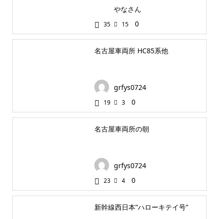
やなさん
0
35
15
名古屋車両所 HC85系他
grfys0724
0
19
3
名古屋車両所の朝
grfys0724
0
23
4
新幹線西日本”ハローキテイ号”