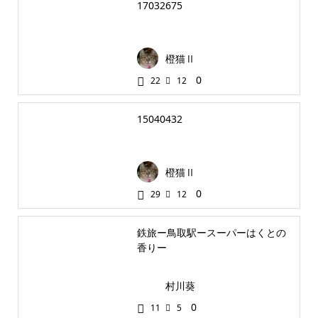
17032675
橙猫Ⅱ
0
22
12
15040432
橙猫Ⅱ
0
29
12
鉄旅ー鳥取駅ースーパーはくとの
香りー
村川葵
0
11
5