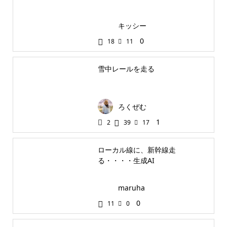
キッシー
0
18
11
雪中レールを走る
ろくぜむ
1
2
39
17
ローカル線に、新幹線走
る・・・・生成AI
maruha
0
11
0