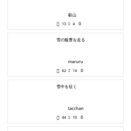
叡山
0
13
4
雪の飯豊を走る
maruru
0
62
14
雪中を征く
tacchan
0
44
10