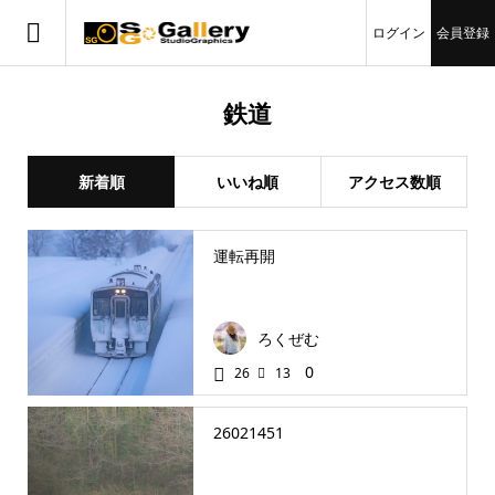
ログイン
会員登録
鉄道
新着順
いいね順
アクセス数順
運転再開
ろくぜむ
0
26
13
26021451