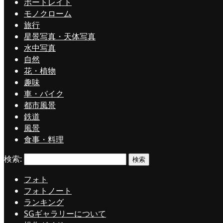
ポートレイト
モノクローム
旅行
星景写真・天体写真
水中写真
自然
花・植物
趣味
車・バイク
都市風景
鉄道
風景
食事・料理
検索:
フォト
フォトノート
ランキング
SGギャラリーについて