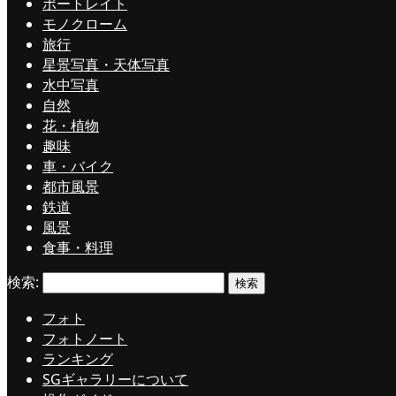
ポートレイト
モノクローム
旅行
星景写真・天体写真
水中写真
自然
花・植物
趣味
車・バイク
都市風景
鉄道
風景
食事・料理
検索:
フォト
フォトノート
ランキング
SGギャラリーについて