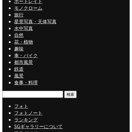
ポートレイト
モノクローム
旅行
星景写真・天体写真
水中写真
自然
花・植物
趣味
車・バイク
都市風景
鉄道
風景
食事・料理
検
索:
フォト
フォトノート
ランキング
SGギャラリーについて