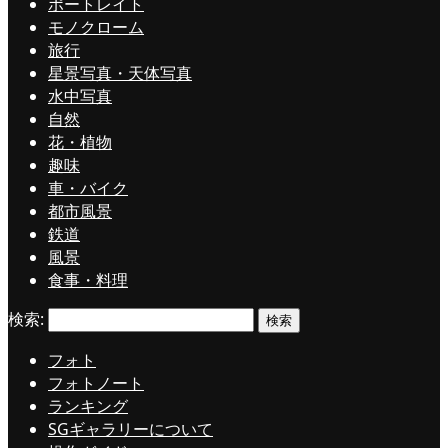
ポートレイト
モノクローム
旅行
星景写真・天体写真
水中写真
自然
花・植物
趣味
車・バイク
都市風景
鉄道
風景
食事・料理
検索:
フォト
フォトノート
ランキング
SGギャラリーについて