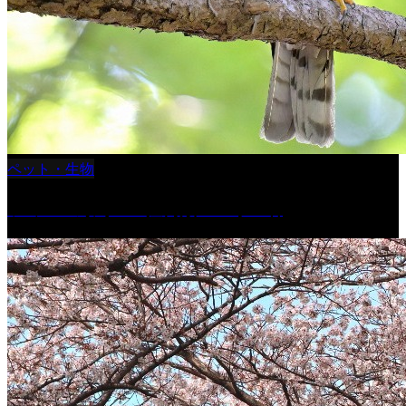
ペット・生物
ツミ ＃野鳥 ＃猛禽類 ＃オス君