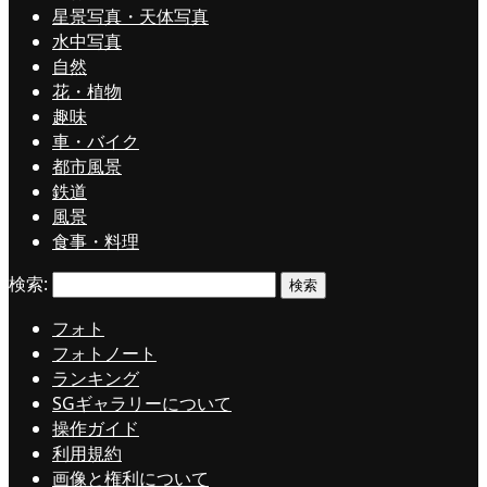
星景写真・天体写真
水中写真
自然
花・植物
趣味
車・バイク
都市風景
鉄道
風景
食事・料理
検索:
フォト
フォトノート
ランキング
SGギャラリーについて
操作ガイド
利用規約
画像と権利について