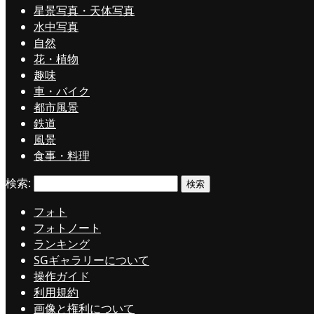
星景写真・天体写真
水中写真
自然
花・植物
趣味
車・バイク
都市風景
鉄道
風景
食事・料理
検索:
フォト
フォトノート
ランキング
SGギャラリーについて
操作ガイド
利用規約
画像と権利について