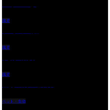
Reciprocal Age
風景
サンセツト 能登
風景
ふと見上げたら
風景
朝起きの苦手の写真です
ペット・生物