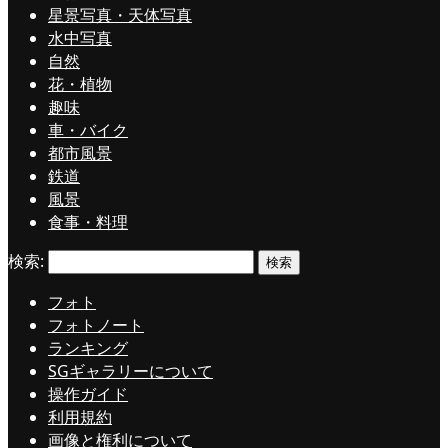
星景写真・天体写真
水中写真
自然
花・植物
趣味
車・バイク
都市風景
鉄道
風景
食事・料理
検索:
フォト
フォトノート
ランキング
SGギャラリーについて
操作ガイド
利用規約
画像と権利について