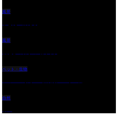
風景
ふと見上げたら
風景
朝起きの苦手の写真です
ペット・生物
ツミ ＃野鳥 ＃猛禽類 ＃オス君
自然
桜Ⅱ