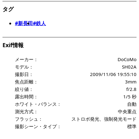
タグ
#新長田
#鉄人
Exif情報
メーカー：
DoCoMo
モデル：
SH02A
撮影日：
2009/11/06 19:55:10
焦点距離：
3mm
絞り値：
f/2.8
露出時間：
1/5 秒
ホワイト・バランス：
自動
測光方式：
中央重点
フラッシュ：
ストロボ発光、強制発光モード
撮影シーン・タイプ：
標準