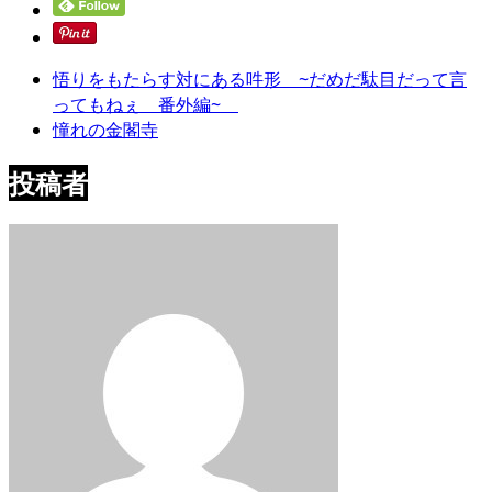
悟りをもたらす対にある吽形 ~だめだ駄目だって言
ってもねぇ 番外編~
憧れの金閣寺
投稿者