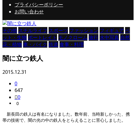
プライバシーポリシー
お問い合わせ
その他
スチルライフ
スポーツ
ファッション
フィギュア
ペ
ット・生物
ポートレイト
モノクローム
旅行
水中写真
自然
花・植物
車・バイク
鉄道
食事・料理
闇に立つ鉄人
2015.12.31
0
647
0
0
新長田の鉄人は有名になりました。数年前、当時新しかった、携
帯の技術で、闇の光の中の鉄人をとらえることに苦心しました。