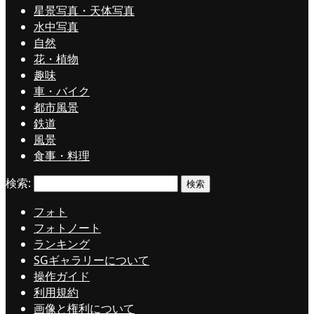
星景写真・天体写真
水中写真
自然
花・植物
趣味
車・バイク
都市風景
鉄道
風景
食事・料理
検索:
フォト
フォトノート
ランキング
SGギャラリーについて
操作ガイド
利用規約
画像と権利について