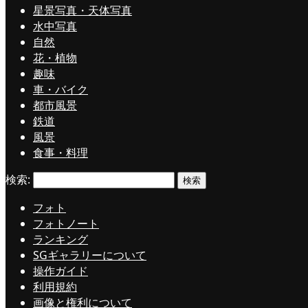
星景写真・天体写真
水中写真
自然
花・植物
趣味
車・バイク
都市風景
鉄道
風景
食事・料理
検索:
フォト
フォトノート
ランキング
SGギャラリーについて
操作ガイド
利用規約
画像と権利について