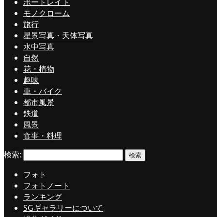
ポートレイト
モノクローム
旅行
星景写真・天体写真
水中写真
自然
花・植物
趣味
車・バイク
都市風景
鉄道
風景
食事・料理
検索:
フォト
フォトノート
ランキング
SGギャラリーについて