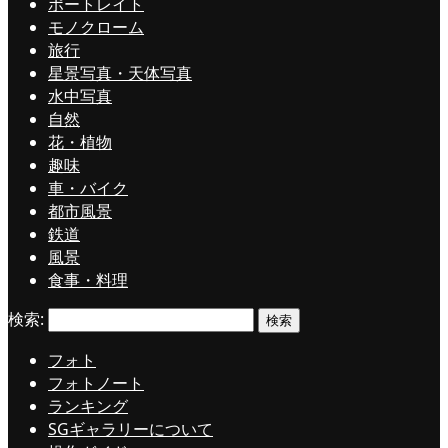
ポートレイト
モノクローム
旅行
星景写真・天体写真
水中写真
自然
花・植物
趣味
車・バイク
都市風景
鉄道
風景
食事・料理
検索:
フォト
フォトノート
ランキング
SGギャラリーについて