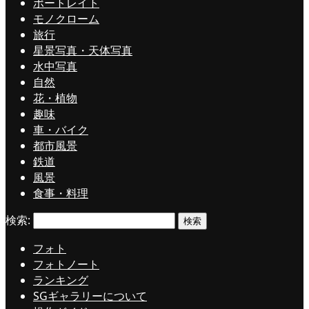
ポートレイト
モノクローム
旅行
星景写真・天体写真
水中写真
自然
花・植物
趣味
車・バイク
都市風景
鉄道
風景
食事・料理
検索:
フォト
フォトノート
ランキング
SGギャラリーについて