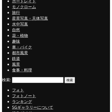
ポートレイト
モノクローム
旅行
星景写真・天体写真
水中写真
自然
花・植物
趣味
車・バイク
都市風景
鉄道
風景
食事・料理
検索:
フォト
フォトノート
ランキング
SGギャラリーについて