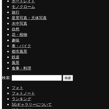
ポートレイト
モノクローム
旅行
星景写真・天体写真
水中写真
自然
花・植物
趣味
車・バイク
都市風景
鉄道
風景
食事・料理
検索:
フォト
フォトノート
ランキング
SGギャラリーについて