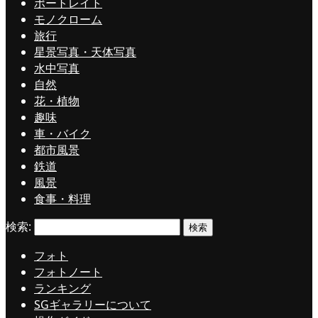
ポートレイト
モノクローム
旅行
星景写真・天体写真
水中写真
自然
花・植物
趣味
車・バイク
都市風景
鉄道
風景
食事・料理
検索:
フォト
フォトノート
ランキング
SGギャラリーについて